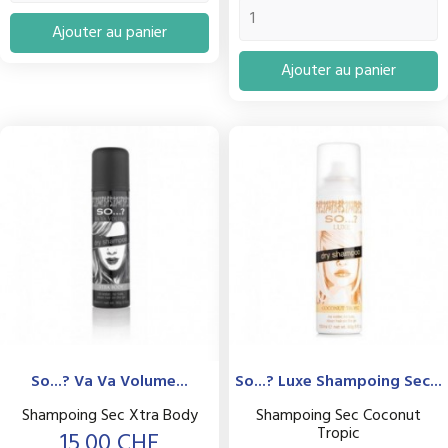
Ajouter au panier
Ajouter au panier
So...? Va Va Volume...
So...? Luxe Shampoing Sec...
Shampoing Sec Xtra Body
Shampoing Sec Coconut
Tropic
Prix
15,00 CHF