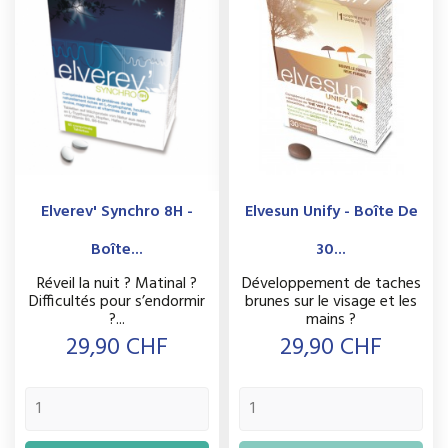
Elverev' Synchro 8H -
Elvesun Unify - Boîte De
Boîte...
30...
Réveil la nuit ? Matinal ?
Développement de taches
Difficultés pour s’endormir
brunes sur le visage et les
?...
mains ?
Prix
Prix
29,90 CHF
29,90 CHF