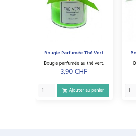
Bougie Parfumée Thé Vert
Bo
Bougie parfumée au thé vert.
B
Prix
3,90 CHF
Ajouter au panier
