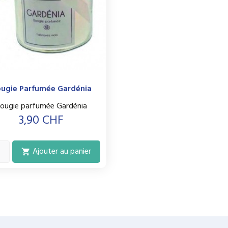
ugie Parfumée Gardénia
ougie parfumée Gardénia
Prix
3,90 CHF
Ajouter au panier
