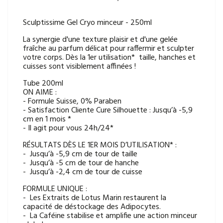
Sculptissime Gel Cryo minceur - 250ml
La synergie d'une texture plaisir et d'une gelée
fraîche au parfum délicat pour raffermir et sculpter
votre corps. Dès la 1er utilisation* taille, hanches et
cuisses sont visiblement affinées !
Tube 200ml
ON AIME :
- Formule Suisse, 0% Paraben
- Satisfaction Cliente Cure Silhouette : Jusqu’à -5,9
cm en 1 mois *
- Il agit pour vous 24h/24*
RÉSULTATS DÈS LE 1ER MOIS D’UTILISATION* :
- Jusqu’à -5,9 cm de tour de taille
- Jusqu’à -5 cm de tour de hanche
- Jusqu’à -2,4 cm de tour de cuisse
FORMULE UNIQUE :
- Les Extraits de Lotus Marin restaurent la
capacité de déstockage des Adipocytes.
- La Caféine stabilise et amplifie une action minceur