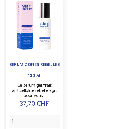
SERUM ZONES REBELLES
100 Ml
Ce sérum gel frais
anticellulite rebelle agit
pour vous...
Prix
37,70 CHF