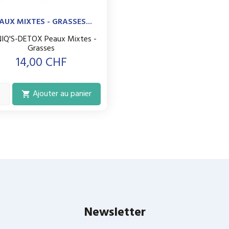
AUX MIXTES - GRASSES...
IQ'S-DETOX Peaux Mixtes -
Grasses
Prix
14,00 CHF
Ajouter au panier

Newsletter