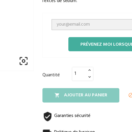
l'excès de sébum.
PRÉVENEZ MOI LORSQUE

Quantité
AJOUTER AU PANIER

Garanties sécurité