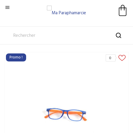

Promo !
0