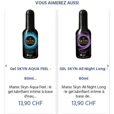
VOUS AIMEREZ AUSSI


Gel SKYN AQUA FEEL -
GEL SKYN All Night Long -
80ml...
80ml
Manix Skyn Aqua Feel : le
Manix Skyn All Night Long
gel lubrifiant intime à base
: le gel lubrifiant intime à
d'eau,...
base de...
Prix
Prix
13,90 CHF
13,90 CHF