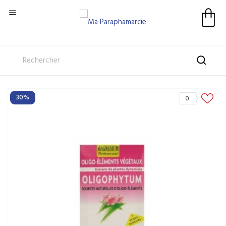

30%
0