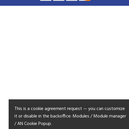
This is a cookie agreement request — you can customize
ADP - BICARBONATE DE SODIUM...
it or disable in the backoffice: Modules / Module manager
/ AN Cookie Popup.
14,90 CHF