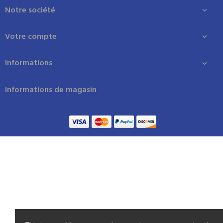
Notre société

Votre compte

Informations

Informations de magasin