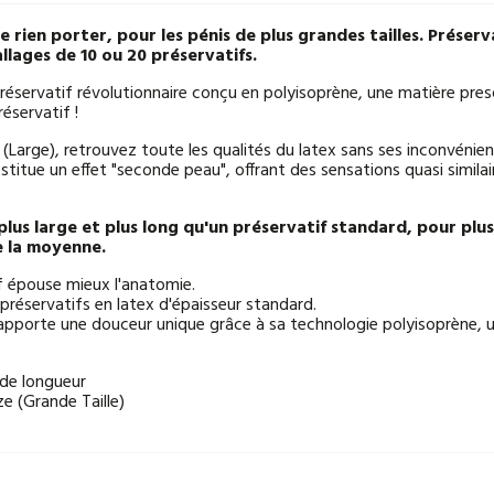
e rien porter, pour les pénis de plus grandes tailles. Prése
lages de 10 ou 20 préservatifs.
préservatif révolutionnaire conçu en polyisoprène, une matière pre
éservatif !
 (Large), retrouvez toute les qualités du latex sans ses inconvénie
stitue un effet "seconde peau", offrant des sensations quasi similai
lus large et plus long qu'un préservatif standard, pour plus 
e la moyenne.
if épouse mieux l'anatomie.
 préservatifs en latex d'épaisseur standard.
pporte une douceur unique grâce à sa technologie polyisoprène, u
de longueur
ze (Grande Taille)