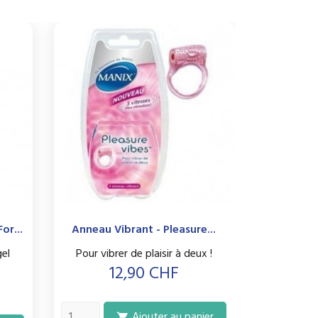
or...
Anneau Vibrant - Pleasure...
el
Pour vibrer de plaisir à deux !
Prix
12,90 CHF
Ajouter au panier
