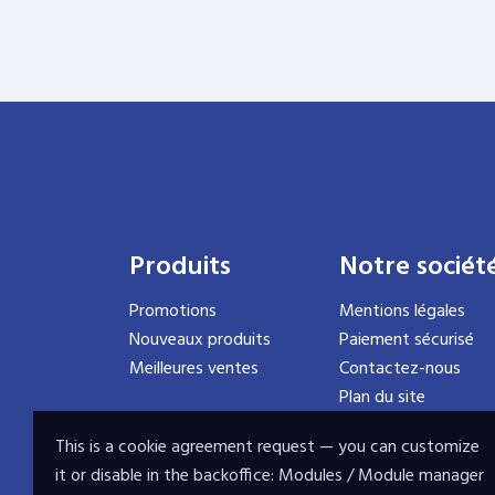
Produits
Notre sociét
Promotions
Mentions légales
Nouveaux produits
Paiement sécurisé
Meilleures ventes
Contactez-nous
Plan du site
This is a cookie agreement request — you can customize
it or disable in the backoffice: Modules / Module manager